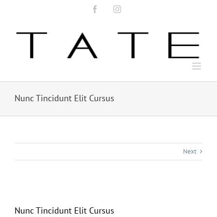
Skip
Facebook
Instagram
to
content
Nunc Tincidunt Elit Cursus
Next
View
Larger
Nunc Tincidunt Elit Cursus
Image