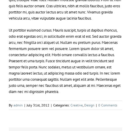
quis felis auctor ornare. Cras ultricies, nibh at mollis faucibus, justo eros
porttitor mi, quis auctor lectus arcu sit amet nunc. Vivamus gravida
vehicula arcu, vitae vulputate augue lacinia faucibus.
Ut porttitor euismod cursus. Mauris suscipit, turpis ut dapibus rhoncus,
odio erat egestas orci, in sollicitudin enim erat id est. Sed auctor gravida
arcu, nec fringilla orci aliquet ut. Nullam eu pretium purus. Maecenas
fermentum posuere sem vel posuere. Lorem ipsum dolor sit amet,
consectetur adipiscing elit. Morbi ornare convallis lectus a faucibus.
Praesent et urna turpis. Fusce tincidunt augue in velit tincidunt sed
tempor felis porta. Nunc sodales, metus ut vestibulum ornare, est
magna laoreet lectus, ut adipiscing massa odio sed turpis. In nec lorem
porttitor urna consequat sagittis. Nullam eget elit ante. Pellentesque
justo urna, semper nec faucibus sit amet, aliquam at mi. Maecenas eget
diam nec mi dignissim pharetra.
By
admin
|
July 31st, 2012
|
Categories:
Creative
,
Design
|
0 Comments