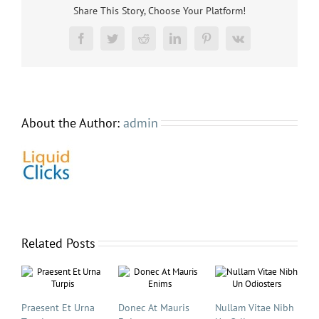
Share This Story, Choose Your Platform!
Facebook
Twitter
Reddit
LinkedIn
Pinterest
Vk
About the Author:
admin
Related Posts
Praesent Et Urna
Donec At Mauris
Nullam Vitae Nibh