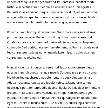
imperdiet fringilla sem eget euismod. Pellentesque habitant morbi
tristique senectus et netus et malesuada fames ac turpis egestas.
Pellentesque adipiscing, neque ut pulvinar tincidunt, est sem euismod
odio, eu ullamcorper turpis nisl sit amet velit. Nullam vitae nibh odio,
non scelerisque nibh. Vestibulum ut est augue, in varius purus.
Proin dictum lobortis justo at pretium. Nunc malesuada ante sit amet
purus ornare pulvinar. Donec suscipit dignissim ipsum at euismod.
Curabitur malesuada lorem sed metus adipiscing in vehicula quam
commodo. Sed porttitor elementum elementum. Proin eu ligula eget
leo consectetur sodales et non mauris. Lorem ipsum dolor sit amet,
consectetur adipiscing elit.
Nunc tincidunt, elit non cursus euismod, lacus augue ornare metus,
egestas imperdiet nulla nisl quis mauris. Suspendisse a pharetra urna.
Morbi dui lectus, pharetra nec elementum eget, vulputate ut nisi.
Aliquam accumsan, nulla sed feugiat vehicula, lacus justo semper
libero, quis porttitor turpis odio sit amet ligula. Duis dapibus fermentum
orci, nec malesuada libero vehicula ut. Integer sodales, urna eget
interdum eleifend, nulla nibh laoreet nisl, quis dignissim mauris dolor
eget mi. Donec at mauris enim. Duis nisi tellus, adipiscing a convallis
quis, tristique vitae risus. Nullam molestie gravida lobortis. Proin ut nibh