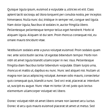
Quisque ligula ipsum, euismod a vulputate a, ultricies et elit. Class
aptent taciti sociosqu ad litora torquent per conubia nostra, per inceptos
himenaeos. Nulla nunc dui, tristique in semper vel, congue sed ligula.
Nam dolor ligula, faucibus id sodales in, auctor fringilla libero.
Pellentesque pellentesque tempor tellus eget hendrerit. Morbi id
aliquam ligula. Aliquam id dui sem. Proin rhoncus consequat nisl, eu
ornare mauris tincidunt vitae.
Vestibulum sodales ante a purus volutpat euismod. Proin sodales quam
nec ante sollicitudin lacinia. Ut egestas bibendum tempor. Morbi non
nibh sit amet ligula blandit ullamcorper in nec risus. Pellentesque
fringilla diam faucibus tortor bibendum vulputate. Etiam turpis urna,
rhoncus et mattis ut, dapibus eu nunc. Nunc sed aliquet nisi. Nullam ut
magna non lacus adipiscing volutpat. Aenean odio mauris, consectetur
quis consequat quis, blandit a nunc. Sed orci erat, placerat ac interdum
ut, suscipit eu augue. Nunc vitae mi tortor. Ut vel justo quis lectus
elementum ullamcorper volutpat vel libero.
Donec volutpat nibh sit amet libero ornare non laoreet arcu luctus.
Donec id arcu quis mauris euismod placerat sit amet ut metus. Sed